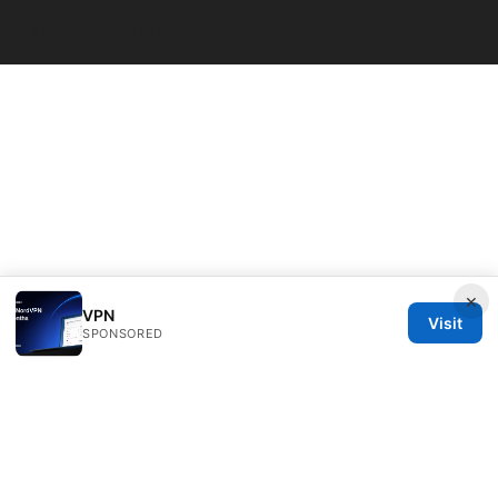
© Livelongermag 2026
×
VPN
Visit
SPONSORED
Livelongermag Ltd.
1 St Paul's Churchyard
London, England, EC1A 1BB
GB