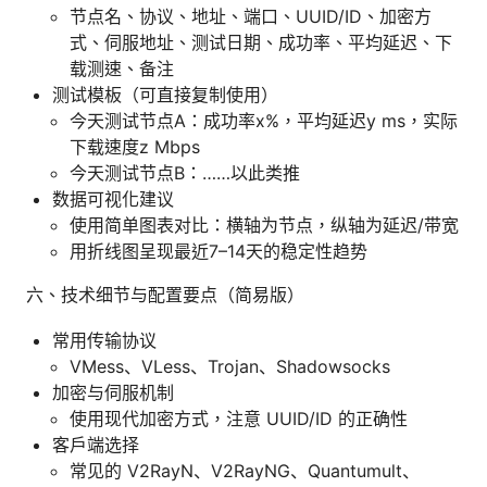
节点名、协议、地址、端口、UUID/ID、加密方
式、伺服地址、测试日期、成功率、平均延迟、下
载测速、备注
测试模板（可直接复制使用）
今天测试节点A：成功率x%，平均延迟y ms，实际
下载速度z Mbps
今天测试节点B：……以此类推
数据可视化建议
使用简单图表对比：横轴为节点，纵轴为延迟/带宽
用折线图呈现最近7–14天的稳定性趋势
六、技术细节与配置要点（简易版）
常用传输协议
VMess、VLess、Trojan、Shadowsocks
加密与伺服机制
使用现代加密方式，注意 UUID/ID 的正确性
客户端选择
常见的 V2RayN、V2RayNG、Quantumult、