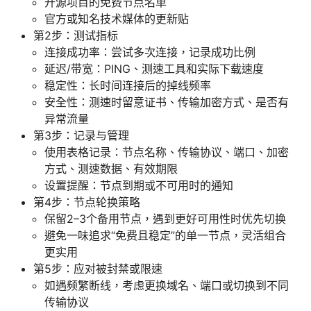
开源项目的免费节点名单
官方或知名技术媒体的更新贴
第2步：测试指标
连接成功率：尝试多次连接，记录成功比例
延迟/带宽：PING、测速工具和实际下载速度
稳定性：长时间连接后的掉线频率
安全性：测速时留意证书、传输加密方式、是否有
异常流量
第3步：记录与管理
使用表格记录：节点名称、传输协议、端口、加密
方式、测速数据、有效期限
设置提醒：节点到期或不可用时的通知
第4步：节点轮换策略
保留2–3个备用节点，遇到更好可用性时优先切换
避免一味追求“免费且稳定”的单一节点，灵活组合
更实用
第5步：应对被封禁或限速
如遇频繁断线，考虑更换域名、端口或切换到不同
传输协议