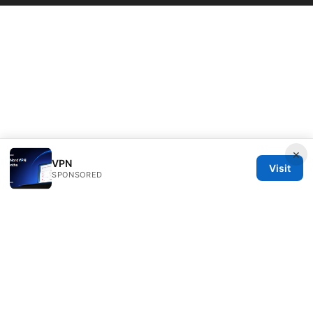
×
VPN
Visit
SPONSORED
Livelongermag Ltd.
1 St Paul's Churchyard
London, England, EC1A 1BB
GB
press@livelongermag.com
+44 20 7330 3030
About
Privacy Policy
Terms of Use