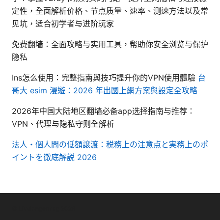
定性，全面解析价格、节点质量、速率、测速方法以及常
见坑，适合初学者与进阶玩家
免费翻墙：全面攻略与实用工具，帮助你安全浏览与保护
隐私
Ins怎么使用：完整指南與技巧提升你的VPN使用體驗
台
哥大 esim 漫遊：2026 年出國上網方案與設定全攻略
2026年中国大陆地区翻墙必备app选择指南与推荐：
VPN、代理与隐私守则全解析
法人・個人間の低額譲渡：税務上の注意点と実務上のポ
イントを徹底解説 2026
© Livelongermag 2026