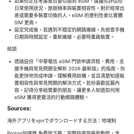
如果你正在考慮是否要切換到 eSIM，建議先評估你
日常使用狀況、旅遊頻率與裝置相容性。對於經常出
差或需要多裝置切換的人，eSIM 的便利性會比實體
SIM 更高。
設定完成後，若遇到不穩定的網路連線，先檢查手機
日期與時間設定，重新連線，必要時重啟裝置。
結語
透過這份「中華電信 eSIM 門號申請流程、費用、支
援手機與常見問題全解析 2026 最新版」的指南，你
能更快地完成申請、理解費用結構，並且清楚知道裝
置相容性與常見問題的解決方式。若你喜歡這篇內
容，記得分享給需要的朋友，讓更多人知道如何用
eSIM 獲得更靈活的行動網路體驗。
Sources:
海外アプリをvpnでダウンロードする方法：地域制
Proton加速器 免费版下载：完整指南與最新動態，含