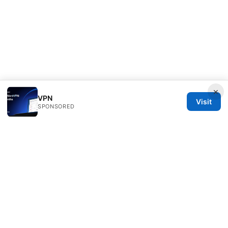
×
VPN
Visit
SPONSORED
Livelongermag Ltd.
1 St Paul's Churchyard
London, England, EC1A 1BB
GB
press@livelongermag.com
+44 20 7330 3030
About
Privacy Policy
Terms of Use