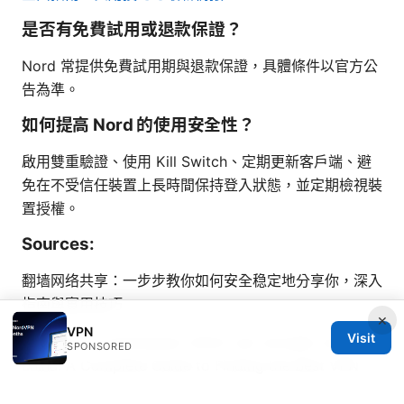
是否有免費試用或退款保證？
Nord 常提供免費試用期與退款保證，具體條件以官方公
告為準。
如何提高 Nord 的使用安全性？
啟用雙重驗證、使用 Kill Switch、定期更新客戶端、避
免在不受信任裝置上長時間保持登入狀態，並定期檢視裝
置授權。
Sources:
翻墙网络共享：一步步教你如何安全稳定地分享你，深入
指南與實用技巧
×
VPN
Visit
Nordvpn vs expressvpn which vpn actually works in
SPONSORED
china: A Complete Guide to Finding the Best VPN
for China in 2026