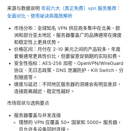
来源与数据说明
年前六大（真正免费）vpn 服务推荐：
全面对比、使用祕诀與風險解析
市场分布：全球知名 VPN 供应商多集中在北美、欧
洲和部分亚太地区，服务器覆盖广的品牌通常在速度
和稳定性上更具优势。
价格区间：月付在 2-10 美元之间的产品较多，年度
套餐通常更具性价比，但要留意促销期的实际扣费。
安全性指标：AES-256 加密、OpenVPN/WireGuard
协议、无日志政策、DNS 泄漏防护、Kill Switch、分
割隧道等。
速度与延迟：不同地区服务器的测速会有明显差异，
连接距离越近、稳定性越好。
市场现状与选购要点
服务器覆盖与并发连接
理想的 VPN 应覆盖 50+ 国家和 5000+ 服务器，
且允许多设备同时连接。