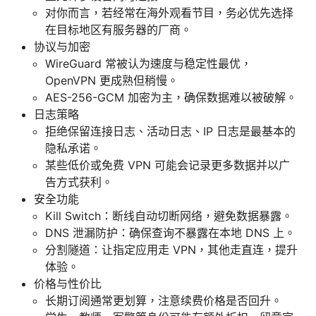
对你而言，若经常在海外观看节目，务必优先选择
在目标地区有服务器的厂商。
协议与加密
WireGuard 常被认为速度与稳定性最优，
OpenVPN 更成熟但稍慢。
AES-256-GCM 加密为主，确保数据难以被破解。
日志策略
拒绝保留连接日志、活动日志、IP 日志是最基本的
隐私承诺。
某些低价或免费 VPN 可能会记录更多数据并以广
告方式获利。
安全功能
Kill Switch：断线自动切断网络，避免数据暴露。
DNS 泄漏防护：确保查询不暴露在本地 DNS 上。
分割隧道：让指定应用走 VPN，其他走直连，提升
体验。
价格与性价比
长期订阅通常更划算，注意续费价格是否回升。