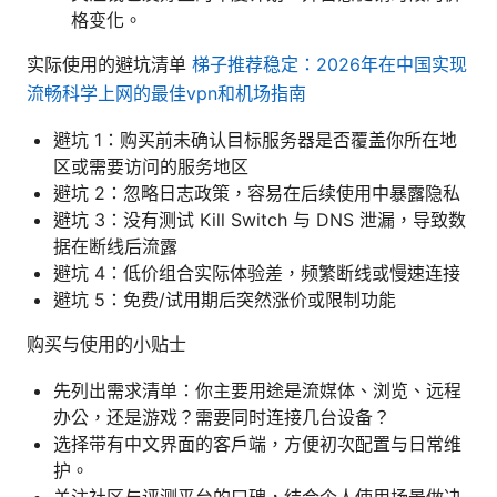
格变化。
实际使用的避坑清单
梯子推荐稳定：2026年在中国实现
流畅科学上网的最佳vpn和机场指南
避坑 1：购买前未确认目标服务器是否覆盖你所在地
区或需要访问的服务地区
避坑 2：忽略日志政策，容易在后续使用中暴露隐私
避坑 3：没有测试 Kill Switch 与 DNS 泄漏，导致数
据在断线后流露
避坑 4：低价组合实际体验差，频繁断线或慢速连接
避坑 5：免费/试用期后突然涨价或限制功能
购买与使用的小贴士
先列出需求清单：你主要用途是流媒体、浏览、远程
办公，还是游戏？需要同时连接几台设备？
选择带有中文界面的客户端，方便初次配置与日常维
护。
关注社区与评测平台的口碑，结合个人使用场景做决