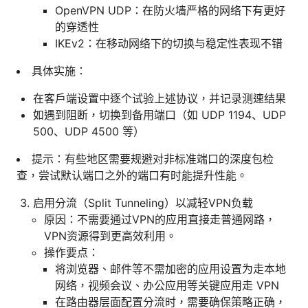
OpenVPN UDP：在防火墙严格的网络下有更好
的穿透性
IKEv2：在移动网络下的切换与稳定性表现不错
具体实施：
在客户端设置中逐个试验上述协议，并记录测速结果
如遇到阻断，切换到备用端口（如 UDP 1194、UDP
500、UDP 4500 等）
提示：有些地区需要规避对非标准端口的深度包检
查，尝试默认端口之外的端口有时能提升性能。
启用分流（Split Tunneling）以减轻VPN负载
原因：不需要通过VPN的应用直接走普通网路，
VPN资源得到更高效利用。
操作要点：
将浏览器、邮件等不需加密的应用设置为走本地
网络，视频会议、办公应用等关键应用走 VPN
在路由器层面配置分流时，需要确保策略正确，