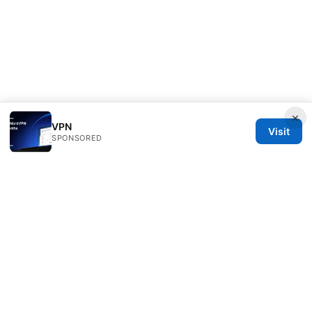
×
VPN
Visit
SPONSORED
Livelongermag Ltd.
1 St Paul's Churchyard
London, England, EC1A 1BB
GB
press@livelongermag.com
+44 20 7330 3030
About
Privacy Policy
Terms of Use