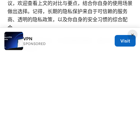
议，欢迎查看上文的对比与要点，结合你自身的使用场景
做出选择。记得，长期的隐私保护来自于可信赖的服务
商、透明的隐私政策，以及你自身的安全习惯的综合配
合。
×
VPN
Vpn免費：完整指南、評測與實用策略，讓你在保護隱私
Visit
SPONSORED
的同時不踩坑
© Livelongermag 2026
Livelongermag Ltd.
1 St Paul's Churchyard
London, England, EC1A 1BB
GB
press@livelongermag.com
+44 20 7330 3030