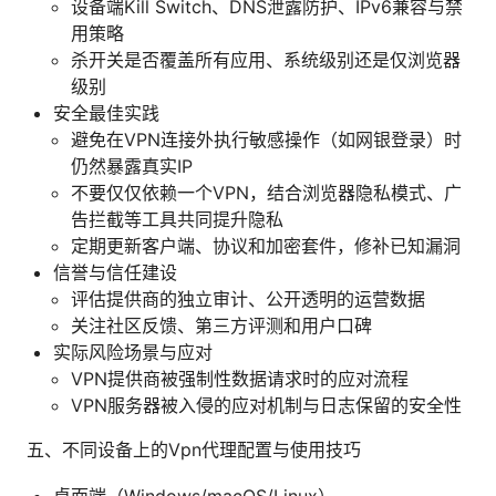
设备端Kill Switch、DNS泄露防护、IPv6兼容与禁
用策略
杀开关是否覆盖所有应用、系统级别还是仅浏览器
级别
安全最佳实践
避免在VPN连接外执行敏感操作（如网银登录）时
仍然暴露真实IP
不要仅仅依赖一个VPN，结合浏览器隐私模式、广
告拦截等工具共同提升隐私
定期更新客户端、协议和加密套件，修补已知漏洞
信誉与信任建设
评估提供商的独立审计、公开透明的运营数据
关注社区反馈、第三方评测和用户口碑
实际风险场景与应对
VPN提供商被强制性数据请求时的应对流程
VPN服务器被入侵的应对机制与日志保留的安全性
五、不同设备上的Vpn代理配置与使用技巧
桌面端（Windows/macOS/Linux）