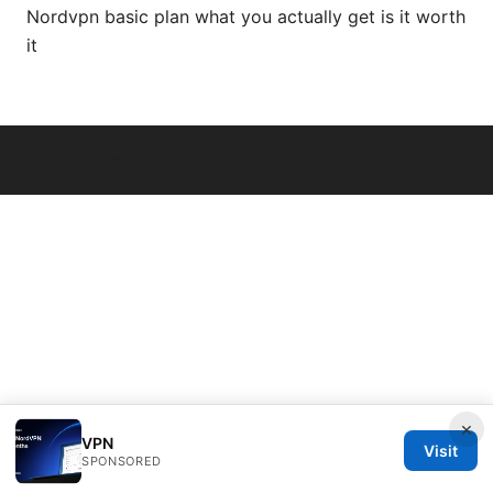
Nordvpn basic plan what you actually get is it worth
it
© Livelongermag 2026
×
VPN
Visit
SPONSORED