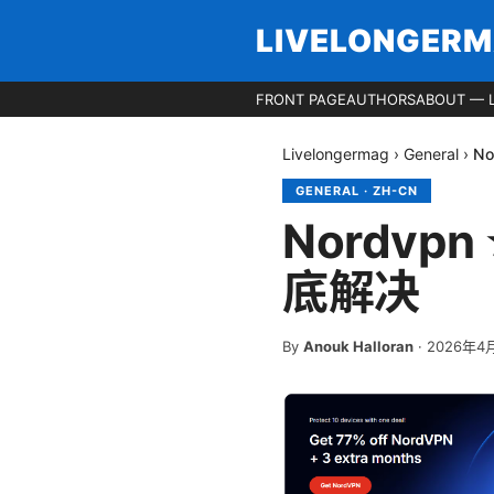
LIVELONGER
FRONT PAGE
AUTHORS
ABOUT — 
Livelongermag
›
General
›
N
GENERAL
·
ZH-CN
Nordv
底解决
By
Anouk Halloran
·
2026年4