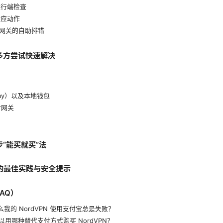
银行端检查
对应动作
 支付网关的自助排错
：多方尝试快速解决
nPay）以及本地钱包
付网关
步“能买就买”法
PN 的最佳实践与安全提示
AQ）
么我的 NordVPN 使用支付宝总是失败？
以用哪种替代支付方式购买 NordVPN？