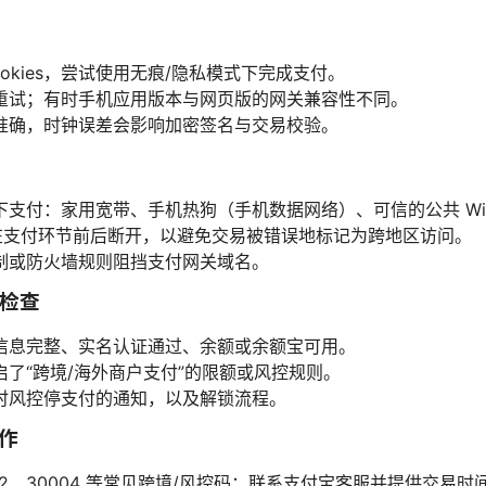
ookies，尝试使用无痕/隐私模式下完成支付。
重试；有时手机应用版本与网页版的网关兼容性不同。
准确，时钟误差会影响加密签名与交易校验。
支付：家用宽带、手机热狗（手机数据网络）、可信的公共 Wi-
仅在支付环节前后断开，以避免交易被错误地标记为跨地区访问。
制或防火墙规则阻挡支付网关域名。
端检查
信息完整、实名认证通过、余额或余额宝可用。
了“跨境/海外商户支付”的限额或风控规则。
时风控停支付的通知，以及解锁流程。
动作
0002、30004 等常见跨境/风控码：联系支付宝客服并提供交