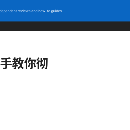
dependent reviews and how-to guides.
把手教你彻