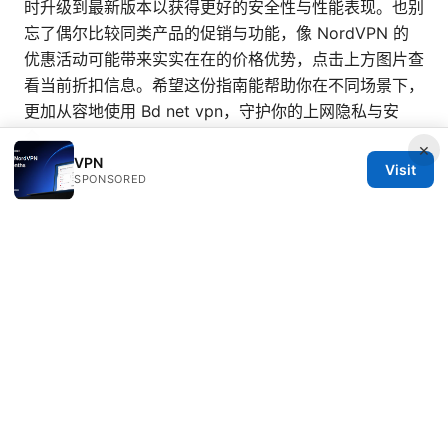
时升级到最新版本以获得更好的安全性与性能表现。也别
忘了偶尔比较同类产品的促销与功能，像 NordVPN 的
优惠活动可能带来实实在在的价格优势，点击上方图片查
看当前折扣信息。希望这份指南能帮助你在不同场景下，
更加从容地使用 Bd net vpn，守护你的上网隐私与安
全。
×
VPN
Visit
Vpn速度很慢
SPONSORED
© Livelongermag 2026
Livelongermag Ltd.
1 St Paul's Churchyard
London, England, EC1A 1BB
GB
press@livelongermag.com