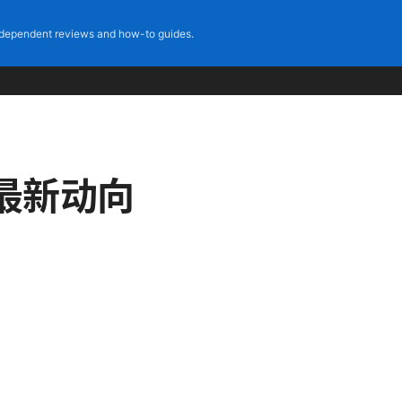
dependent reviews and how-to guides.
最新动向