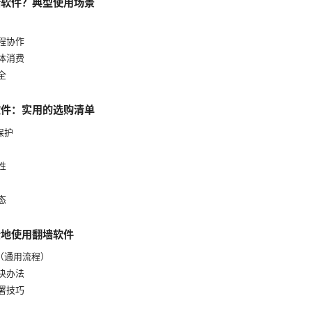
墙软件？典型使用场景
远程协作
媒体消费
全
软件：实用的选购清单
保护
性
态
全地使用翻墙软件
骤（通用流程）
解决办法
部署技巧