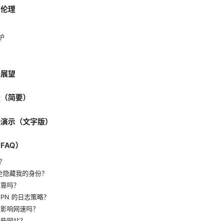
与伦理
护
来展望
表（简要）
操演示（文字版）
FAQ）
吗？
能完全隐藏我的身份？
可靠吗？
VPN 的日志策略？
会影响网速吗？
哪些网站？