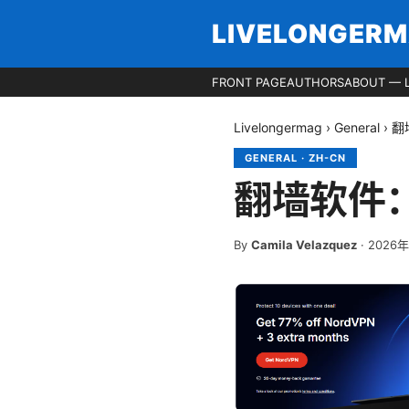
LIVELONGER
FRONT PAGE
AUTHORS
ABOUT — 
Livelongermag
›
General
›
翻
GENERAL
·
ZH-CN
翻墙软件
By
Camila Velazquez
·
2026