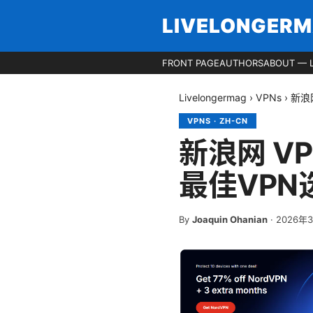
LIVELONGER
FRONT PAGE
AUTHORS
ABOUT — 
Livelongermag
›
VPNs
›
新浪
VPNS
·
ZH-CN
新浪网 V
最佳VP
By
Joaquin Ohanian
·
2026年