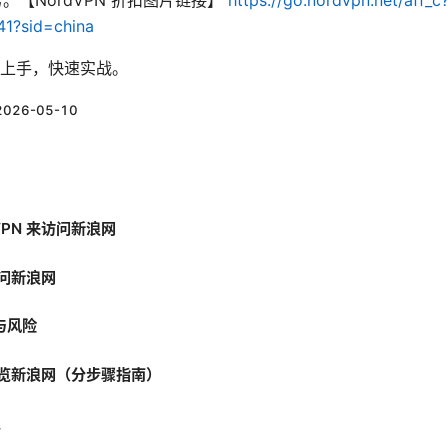
务。【NordVPN 折扣图片链接】
https://go.nordvpn.net/aff_c
41?sid=china
上手，快速实战。
2026-05-10
PN 来访问新浪网
访问新浪网
与风险
来浏览新浪网（分步骤指南）
点