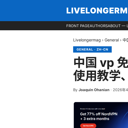
LIVELONGER
FRONT PAGE
AUTHORS
ABOUT — 
Livelongermag
›
General
›
中
GENERAL
·
ZH-CN
中国 vp
使用教学
By
Joaquin Ohanian
·
2026年