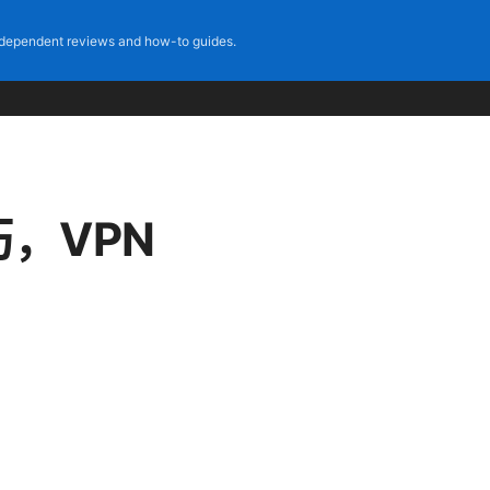
dependent reviews and how-to guides.
，VPN