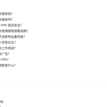
在中国有效？
据会被卖吗？
VPN 是否安全？
绕过地理限制观看视频？
会不会影响设备性能？
N 的性价比？
适合工作用途？
包含广告？
VPN？
来趋势是什么？
PN