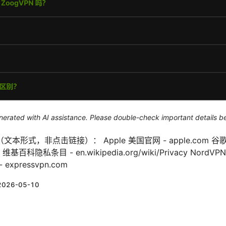
generated with AI assistance. Please double-check important details b
本形式，非点击链接）： Apple 美国官网 - apple.com 谷
cy 维基百科隐私条目 - en.wikipedia.org/wiki/Privacy NordVP
 expressvpn.com
2026-05-10