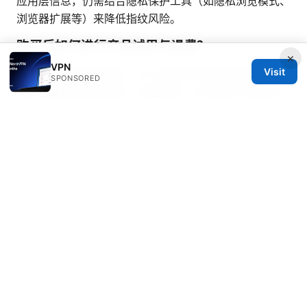
应用层信息，仍需结合隐私保护工具（如隐私浏览模式、
浏览器扩展等）来降低指纹风险。
购买后如何进行产品试用与退费？
×
VPN
Visit
多数 VPN 提供商提供 7–30 天的无条件退款或试用期。
SPONSORED
购买前请查看退款政策、试用条款，以及取消订阅的流
程，避免后续自动续费困扰。
Nthu vpn 使用指南：深入了解 Nthu vpn 原理、安装方
法、速度优化、跨平台使用与隐私保护
极速vpn: 如何在
2025年实现极速、稳定且安全的上网体验：完整指南与
评测
© Livelongermag 2026