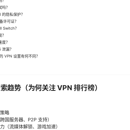
吗？
尝试吗？
N 的隐私保护？
备许可证？
 Switch？
规？
的速度？
S 泄漏？
 VPN 设置有何不同？
搜索趋势（为何关注 VPN 排行榜）
策略
跨国服务器、P2P 支持）
力（流媒体解锁、游戏加速）