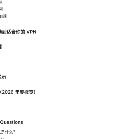
景
问
戏加速
选到适合你的 VPN
要
提示
（2026 年度概览）
 Questions
义是什么？