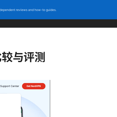
dependent reviews and how-to guides.
比较与评测