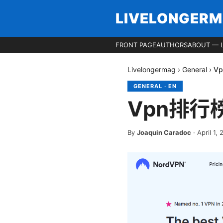
LIVELONGER
FRONT PAGE
AUTHORS
ABOUT — 
Livelongermag
›
General
›
V
GENERAL
·
EN
Vpn排行
By
Joaquin Caradoc
·
April 1,