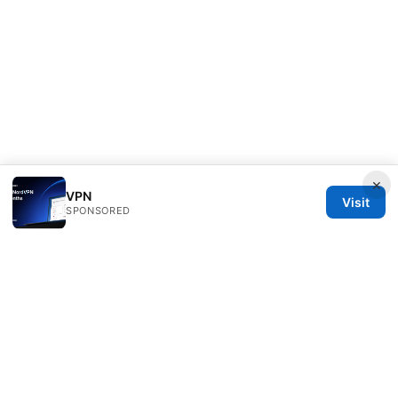
×
VPN
Visit
SPONSORED
Livelongermag Ltd.
1 St Paul's Churchyard
London, England, EC1A 1BB
GB
press@livelongermag.com
+44 20 7330 3030
About
Privacy Policy
Terms of Use