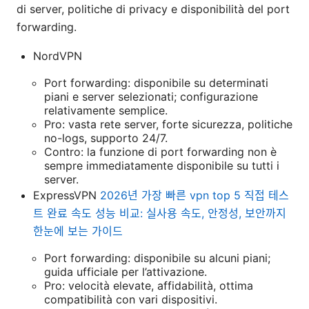
di server, politiche di privacy e disponibilità del port
forwarding.
NordVPN
Port forwarding: disponibile su determinati
piani e server selezionati; configurazione
relativamente semplice.
Pro: vasta rete server, forte sicurezza, politiche
no-logs, supporto 24/7.
Contro: la funzione di port forwarding non è
sempre immediatamente disponibile su tutti i
server.
ExpressVPN
2026년 가장 빠른 vpn top 5 직접 테스
트 완료 속도 성능 비교: 실사용 속도, 안정성, 보안까지
한눈에 보는 가이드
Port forwarding: disponibile su alcuni piani;
guida ufficiale per l’attivazione.
Pro: velocità elevate, affidabilità, ottima
compatibilità con vari dispositivi.