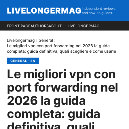
LIVELONGERMAG
Independent reviews
and how-to guides.
FRONT PAGE
AUTHORS
ABOUT — LIVELONGERMAG
Livelongermag
›
General
›
Le migliori vpn con port forwarding nel 2026 la guida
completa: guida definitiva, quali scegliere e come usarle
GENERAL
·
EN
Le migliori vpn con
port forwarding nel
2026 la guida
completa: guida
definitiva, quali