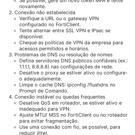
Se possível, gere um novo token MFA e tente
novamente.
Conexão não estabelecida
Verifique a URL ou o gateway VPN
configurado no FortiClient.
Tente alternar entre SSL VPN e IPsec se
disponível.
Cheque as políticas de VPN da empresa para
acessos permitidos e horários.
Problemas de DNS ou resolução de nomes
Defina servidores DNS públicos confiáveis (ex.:
1.1.1.1, 8.8.8.8) nas configurações de rede.
Desative o proxy se estiver ativo ou configure-
o adequadamente.
Limpe o cache DNS: ipconfig /flushdns no
Prompt de Comando.
Conexão instável ou quedas frequentes
Desative QoS em roteador, se estiver ativo e
inadequado para VPN.
Ajuste MTU/ MSS no FortiClient ou no roteador
para evitar fragmentação.
Use uma conexão com fio, se possível, para
reduzir jitter.