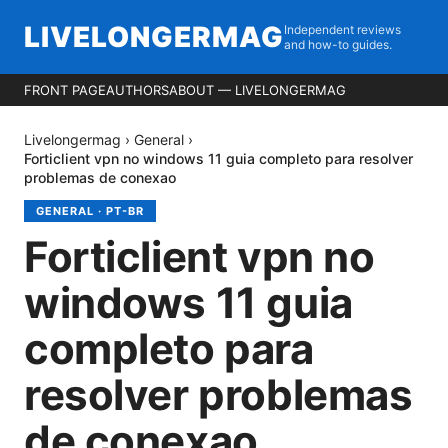
LIVELONGERMAG
Independent reviews
and how-to guides.
FRONT PAGE
AUTHORS
ABOUT — LIVELONGERMAG
Livelongermag
›
General
›
Forticlient vpn no windows 11 guia completo para resolver
problemas de conexao
GENERAL
·
PT-BR
Forticlient vpn no
windows 11 guia
completo para
resolver problemas
de conexao