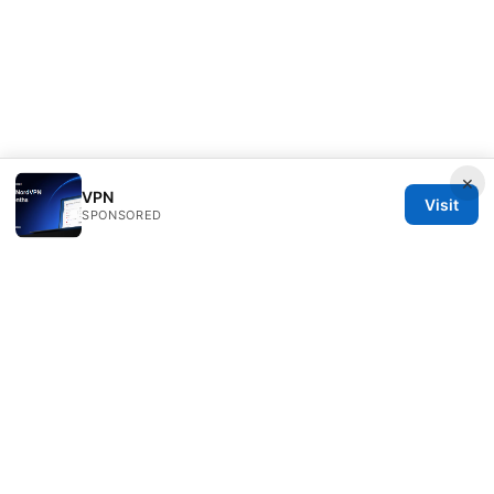
×
VPN
Visit
SPONSORED
Livelongermag Ltd.
1 St Paul's Churchyard
London, England, EC1A 1BB
GB
press@livelongermag.com
+44 20 7330 3030
About
Privacy Policy
Terms of Use