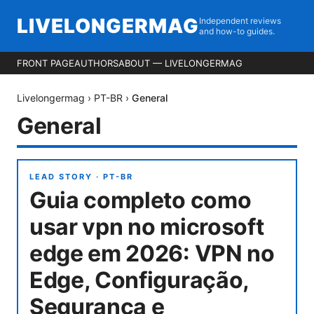
LIVELONGERMAG
Independent reviews
and how-to guides.
FRONT PAGE
AUTHORS
ABOUT — LIVELONGERMAG
Livelongermag
›
PT-BR
›
General
General
LEAD STORY ·
PT-BR
Guia completo como
usar vpn no microsoft
edge em 2026: VPN no
Edge, Configuração,
Segurança e