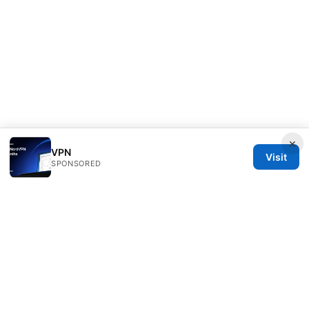
×
VPN
Visit
SPONSORED
Livelongermag Ltd.
1 St Paul's Churchyard
London, England, EC1A 1BB
GB
press@livelongermag.com
+44 20 7330 3030
About
Privacy Policy
Terms of Use