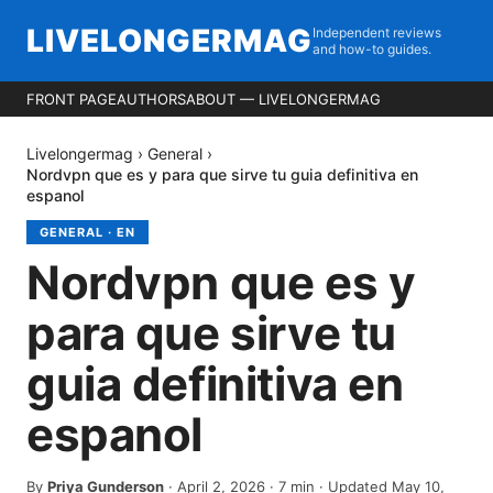
LIVELONGERMAG
Independent reviews
and how-to guides.
FRONT PAGE
AUTHORS
ABOUT — LIVELONGERMAG
Livelongermag
›
General
›
Nordvpn que es y para que sirve tu guia definitiva en
espanol
GENERAL
·
EN
Nordvpn que es y
para que sirve tu
guia definitiva en
espanol
By
Priya Gunderson
·
April 2, 2026
·
7
min
· Updated May 10,