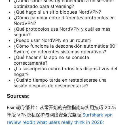
¿Cómo saber si estoy conectado a un servidor
optimizado para streaming?
¿Qué hago si un sitio bloquea NordVPN?
¿Cómo cambiar entre diferentes protocolos en
NordVPN?
¿Qué protocolos usa NordVPN y cuál es más
seguro?
¿Puedo usar NordVPN en un router?
¿Cómo funciona la desconexión automática (Kill
Switch) en diferentes sistemas operativos?
¿Qué hacer si la app no se conecta
correctamente?
¿La suscripción cubre todos los dispositivos del
hogar?
¿Cuánto tiempo tarda en restablecerse una
sesión después de desconectarse?
Sources:
Esim教学影片：从零开始的完整指南与实用技巧 2025
年版 VPN隐私保护与网络安全完整版
Surfshark vpn
review reddit what users really think in 2026: