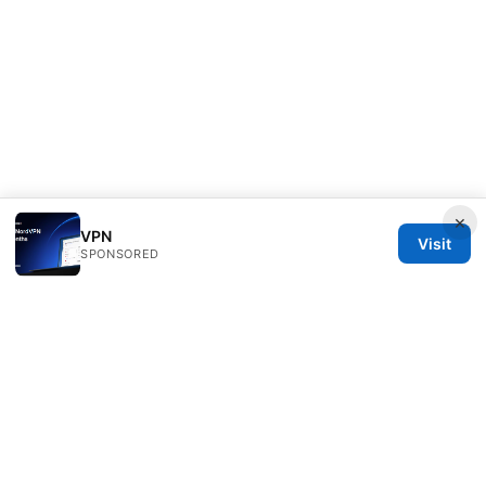
×
VPN
Visit
SPONSORED
Livelongermag Ltd.
1 St Paul's Churchyard
London, England, EC1A 1BB
GB
press@livelongermag.com
+44 20 7330 3030
About
Privacy Policy
Terms of Use