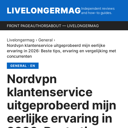
LIVELONGERMAG
Independent reviews
and how-to guides.
FRONT PAGE
AUTHORS
ABOUT — LIVELONGERMAG
Livelongermag
›
General
›
Nordvpn klantenservice uitgeprobeerd mijn eerlijke
ervaring in 2026: Beste tips, ervaring en vergelijking met
concurrenten
GENERAL
·
EN
Nordvpn
klantenservice
uitgeprobeerd mijn
eerlijke ervaring in