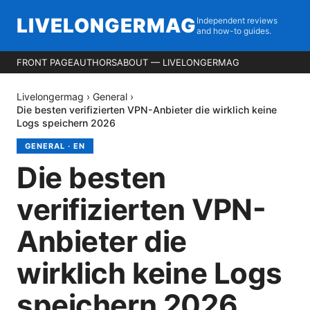
LIVELONGERMAG
Independent reviews
and how-to guides.
FRONT PAGE
AUTHORS
ABOUT — LIVELONGERMAG
Livelongermag
›
General
›
Die besten verifizierten VPN-Anbieter die wirklich keine
Logs speichern 2026
GENERAL
·
EN
Die besten
verifizierten VPN-
Anbieter die
wirklich keine Logs
speichern 2026