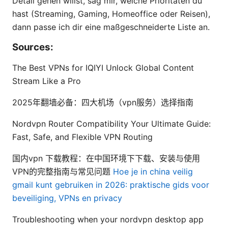
Detail gehen willst, sag mir, welche Prioritäten du
hast (Streaming, Gaming, Homeoffice oder Reisen),
dann passe ich dir eine maßgeschneiderte Liste an.
Sources:
The Best VPNs for IQIYI Unlock Global Content
Stream Like a Pro
2025年翻墙必备：四大机场（vpn服务）选择指南
Nordvpn Router Compatibility Your Ultimate Guide:
Fast, Safe, and Flexible VPN Routing
国内vpn 下载教程：在中国环境下下载、安装与使用
VPN的完整指南与常见问题
Hoe je in china veilig
gmail kunt gebruiken in 2026: praktische gids voor
beveiliging, VPNs en privacy
Troubleshooting when your nordvpn desktop app