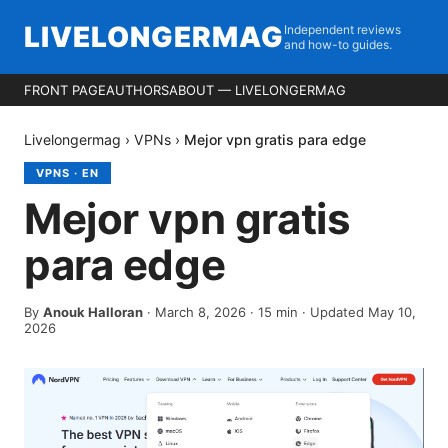
LIVELONGERMAG
Independent reviews
and how-to guides.
FRONT PAGE
AUTHORS
ABOUT — LIVELONGERMAG
Livelongermag
›
VPNs
›
Mejor vpn gratis para edge
VPNS
·
EN
Mejor vpn gratis
para edge
By
Anouk Halloran
·
March 8, 2026
·
15
min
· Updated May 10,
2026