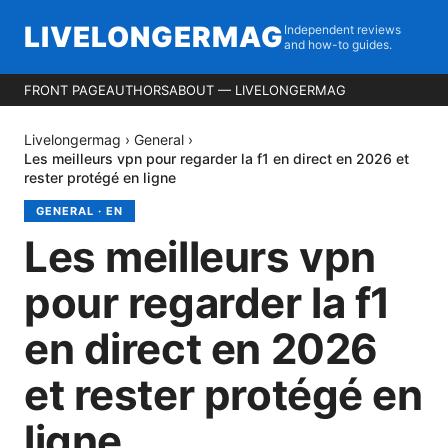
LIVELONGERMAG
Independent reviews
and how-to guides.
FRONT PAGE
AUTHORS
ABOUT — LIVELONGERMAG
Livelongermag
›
General
›
Les meilleurs vpn pour regarder la f1 en direct en 2026 et
rester protégé en ligne
GENERAL
·
EN
Les meilleurs vpn
pour regarder la f1
en direct en 2026
et rester protégé en
ligne