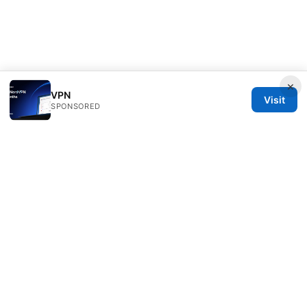
×
VPN
Visit
SPONSORED
Livelongermag Ltd.
1 St Paul's Churchyard
London, England, EC1A 1BB
GB
press@livelongermag.com
+44 20 7330 3030
About
Privacy Policy
Terms of Use