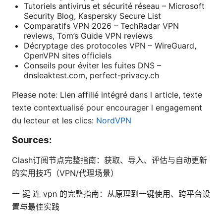
Tutoriels antivirus et sécurité réseau – Microsoft
Security Blog, Kaspersky Secure List
Comparatifs VPN 2026 – TechRadar VPN
reviews, Tom’s Guide VPN reviews
Décryptage des protocoles VPN – WireGuard,
OpenVPN sites officiels
Conseils pour éviter les fuites DNS –
dnsleaktest.com, perfect-privacy.ch
Please note: Lien affilié intégré dans l article, texte
texte contextualisé pour encourager l engagement
du lecteur et les clics:
NordVPN
Sources:
Clash订阅节点完整指南：获取、导入、评估与自动更新
的实用技巧（VPN/代理场景）
一 键 连 vpn 的完整指南：从原理到一键使用、跨平台设
置与最佳实践