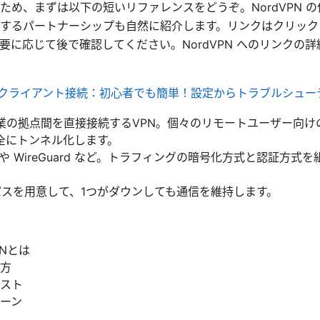
ため、まずは以下の短いリファレンスをどうぞ。NordVPN 
するパートナーシップも自然に紹介します。リンクはクリック
要に応じて後で確認してください。NordVPN へのリンクの
x vpn クライアント接続：初心者でも簡単！設定からトラブルシ
e VPN: 企業の拠点間を直接接続するVPN。個々のリモートユーザー
全にトンネル化します。
ec や WireGuard など。トラフィングの暗号化方式と認証方
Nパスを用意して、1つがダウンしても通信を維持します。
VPNとは
方
スト
ーン