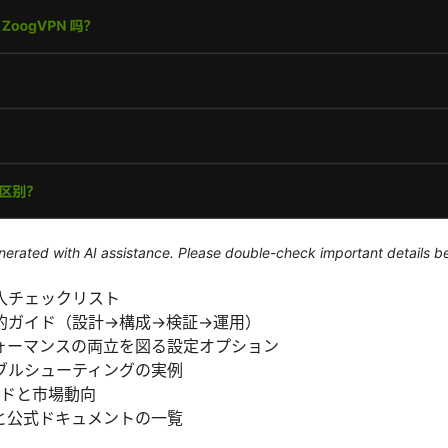
generated with AI assistance. Please double-check important details b
入チェックリスト
的ガイド（設計→構成→検証→運用）
ォーマンスの両立を図る設定オプション
ブルシューティングの実例
ンドと市場動向
と公式ドキュメントの一覧