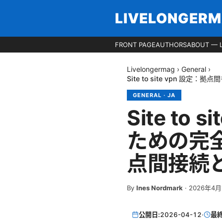
LIVELONGER
FRONT PAGE
AUTHORS
ABOUT — 
Livelongermag
›
General
›
Site to site vpn
GENERAL
·
JA
Site t
ための完全
点間接続
By
Ines Nordmark
·
2026年4月
公開日:
2026-04-12
·
最