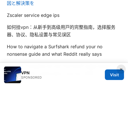
因と解決策を
Zscaler service edge ips
如何挂vpn：从新手到高级用户的完整指南，选择服务
器、协议、隐私设置与常见误区
How to navigate a Surfshark refund your no
nonsense guide and what Reddit really says
Revisao completa da vpn microsoft edge secure
×
VPN
network vale a pena para voce em 2025
Visit
SPONSORED
© Livelongermag 2026
Livelongermag Ltd.