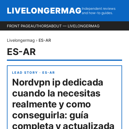
LIVELONGERMAG
Independent reviews
and how-to guides.
FRONT PAGE
AUTHORS
ABOUT — LIVELONGERMAG
Livelongermag
›
ES-AR
ES-AR
LEAD STORY ·
ES-AR
Nordvpn ip dedicada
cuando la necesitas
realmente y como
conseguirla: guía
completa y actualizada