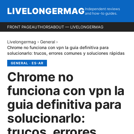
LIVELONGERMAG
Independent reviews
and how-to guides.
FRONT PAGE
AUTHORS
ABOUT — LIVELONGERMAG
Livelongermag
›
General
›
Chrome no funciona con vpn la guia definitiva para
solucionarlo: trucos, errores comunes y soluciones rápidas
GENERAL
·
ES-AR
Chrome no
funciona con vpn la
guia definitiva para
solucionarlo:
trucos, errores