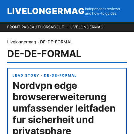
LIVELONGERMAG
Independent reviews
and how-to guides.
FRONT PAGE
AUTHORS
ABOUT — LIVELONGERMAG
Livelongermag
›
DE-DE-FORMAL
DE-DE-FORMAL
LEAD STORY ·
DE-DE-FORMAL
Nordvpn edge
browsererweiterung
umfassender leitfaden
fur sicherheit und
privatsphare