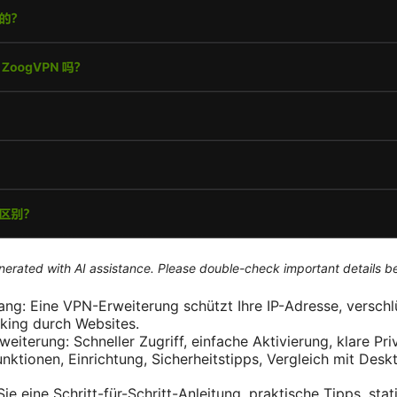
generated with AI assistance. Please double-check important details b
ng: Eine VPN-Erweiterung schützt Ihre IP-Adresse, verschlü
cking durch Websites.
iterung: Schneller Zugriff, einfache Aktivierung, klare Pri
unktionen, Einrichtung, Sicherheitstipps, Vergleich mit Des
Sie eine Schritt-für-Schritt-Anleitung, praktische Tipps, sta