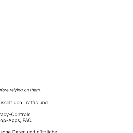
efore relying on them.
sselt den Traffic und
vacy-Controls.
ktop-Apps, FAQ.
tische Daten und nützliche