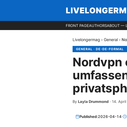
LIVELONGER
FRONT PAGE
AUTHORS
ABOUT — 
Livelongermag
›
General
›
No
GENERAL
·
DE-DE-FORMAL
Nordvpn 
umfassend
privatsph
By
Layla Drummond
·
14. Apri
Published:
2026-04-14
·