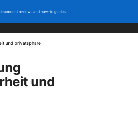
dependent reviews and how-to guides.
it und privatsphare
ung
rheit und