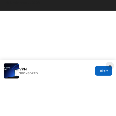
© Livelongermag 2026
×
VPN
Visit
SPONSORED
Livelongermag Ltd.
1 St Paul's Churchyard
London, England, EC1A 1BB
GB
press@livelongermag.com