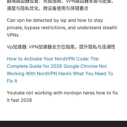
翻墙路由器设置：完整指南、VPN路由器安装与配置、
速度与隐私优化、跨设备使用与排错要点
Can vpn be detected by isp and how to stay
private, bypass restrictions, and understand stealth
VPNs
Vp加速器: VPN加速器全方位指南，提升隐私与连通性
How to Activate Your NordVPN Code: The
Complete Guide for 2026
Google Chrome Not
Working With NordVPN Here’s What You Need To
Fix It
Youtube not working with nordvpn heres how to fix
it fast 2026