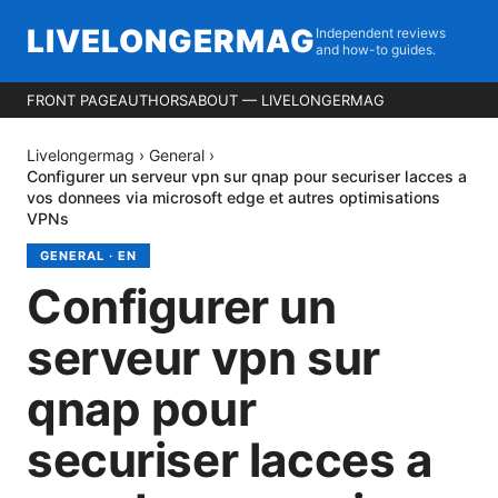
LIVELONGERMAG
Independent reviews
and how-to guides.
FRONT PAGE
AUTHORS
ABOUT — LIVELONGERMAG
Livelongermag
›
General
›
Configurer un serveur vpn sur qnap pour securiser lacces a
vos donnees via microsoft edge et autres optimisations
VPNs
GENERAL
·
EN
Configurer un
serveur vpn sur
qnap pour
securiser lacces a