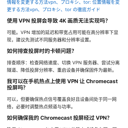
情報を変更する方法vpn、プロキシ、tor: 位置情報を変
更する方法vpn、プロキシ、tor の徹底ガイド
使用 VPN 投屏会导致 4K 画质无法实现吗？
可能。VPN 增加的延迟和带宽占用可能在高分辨率下显
现，建议先测试不同服务器和分辨率设置。
如何排查投屏时的卡顿问题？
排查顺序：检查网络速度、切换 VPN 服务器、尝试分离
隧道、降低投屏分辨率、重启设备并确保固件为最新。
我可以在手机热点上使用 VPN 让 Chromecast
投屏吗？
可以，但要确保热点信号覆盖良好且设备间处于同一网
络，必要时调整热点频道与功率。
如何确保我的 Chromecast 投屏经过 VPN？