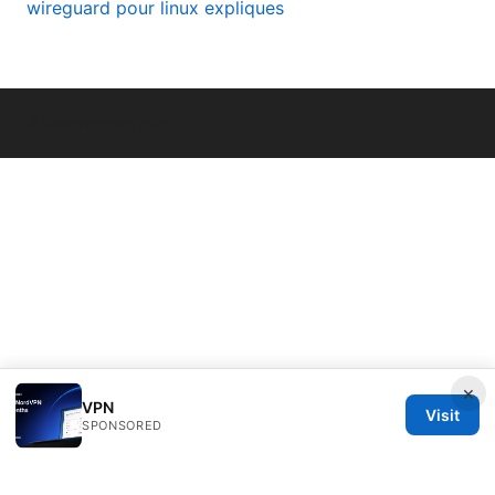
wireguard pour linux expliques
© Livelongermag 2026
×
VPN
Visit
SPONSORED