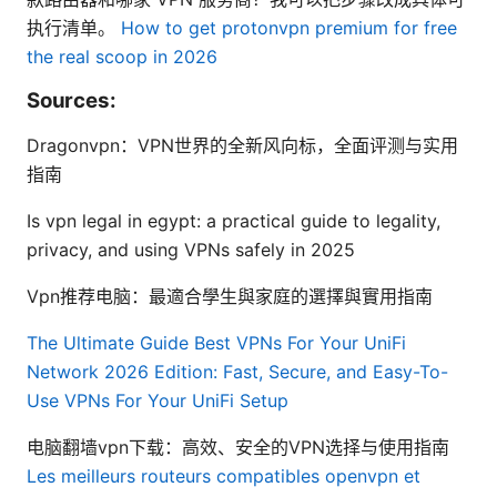
执行清单。
How to get protonvpn premium for free
the real scoop in 2026
Sources:
Dragonvpn：VPN世界的全新风向标，全面评测与实用
指南
Is vpn legal in egypt: a practical guide to legality,
privacy, and using VPNs safely in 2025
Vpn推荐电脑：最適合學生與家庭的選擇與實用指南
The Ultimate Guide Best VPNs For Your UniFi
Network 2026 Edition: Fast, Secure, and Easy-To-
Use VPNs For Your UniFi Setup
电脑翻墙vpn下载：高效、安全的VPN选择与使用指南
Les meilleurs routeurs compatibles openvpn et