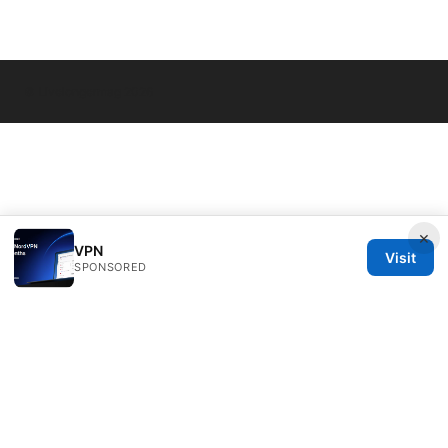
© Livelongermag 2026
×
VPN
Visit
SPONSORED
Livelongermag Ltd.
1 St Paul's Churchyard
London, England, EC1A 1BB
GB
press@livelongermag.com
+44 20 7330 3030