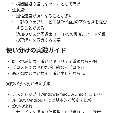
検閲回避の強力なツールとして有効
注意点:
通信速度が遅くなることが多い
一部のウェブサービスはTor経由のアクセスを拒否
することがある
追加のリスク回避策（HTTPSの徹底、ノード分散
の理解）を意識する必要
使い分けの実践ガイド
軽い地域制限回避とセキュリティ重視ならVPN
低コストでのIP変更が目的ならプロキシ
高度な匿名性と検閲回避が主目的ならTor
実際の導入例と設定手順
デスクトップ（Windows/macOS/Linux）とモバイ
ル（iOS/Android）での基本的な設定を比較
設定の流れ:
サービスを選ぶ（信頼性、ログポリシー、速度、