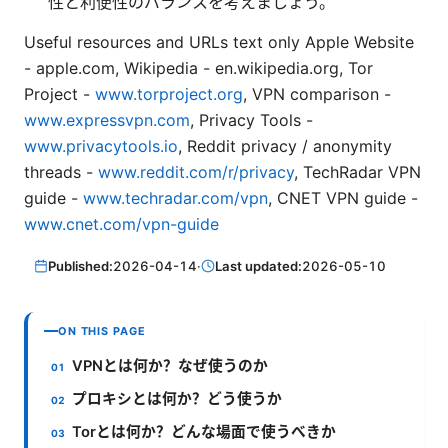
性と利便性のバランスを考えましょう。
Useful resources and URLs text only Apple Website
- apple.com, Wikipedia - en.wikipedia.org, Tor
Project -
www.torproject.org
, VPN comparison -
www.expressvpn.com
, Privacy Tools -
www.privacytools.io
, Reddit privacy / anonymity
threads -
www.reddit.com/r/privacy
, TechRadar VPN
guide -
www.techradar.com/vpn
, CNET VPN guide -
www.cnet.com/vpn-guide
Published:
2026-04-14
·
Last updated:
2026-05-10
ON THIS PAGE
VPNとは何か？なぜ使うのか
プロキシとは何か？どう使うか
Torとは何か？どんな場面で使うべきか