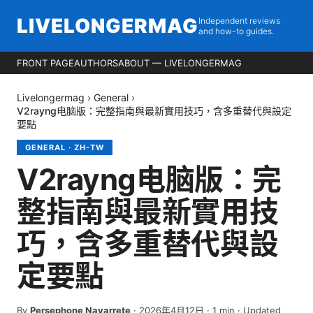
LIVELONGERMAG
Independent reviews
and how-to guides.
FRONT PAGE
AUTHORS
ABOUT — LIVELONGERMAG
Livelongermag
›
General
›
V2rayng电脑版：完整指南與最新實用技巧，含多重替代與設定
要點
GENERAL
·
ZH-TW
V2rayng电脑版：完
整指南與最新實用技
巧，含多重替代與設
定要點
By
Persephone Navarrete
·
2026年4月12日
·
1
min
· Updated