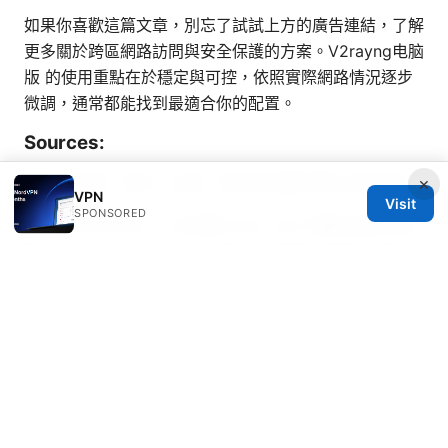
如果你喜歡這篇文章，別忘了試試上方的廣告連結，了解
更多關於跨區網路訪問與安全保護的方案。V2rayng电脑
版 的使用重點在於穩定與可控，依照實際網路情況逐步
微調，通常都能找到最適合你的配置。
Sources:
Vpn 买东西：安全、实用、省钱的完整攻略与实操技巧
×
VPN
Visit
SPONSORED
2026年windows ⭐ 10免費proton vpn下載與安裝完整
指南
电脑如何连接vpn：详细指南、策略與實務技巧
自由门：VPN 的全面解读、实用指南与最新趋势
Encrypt me vpn wont connect heres how to get it
working again
2026年中国大陆vpn推荐：安全稳定翻墙指南与最佳选
择