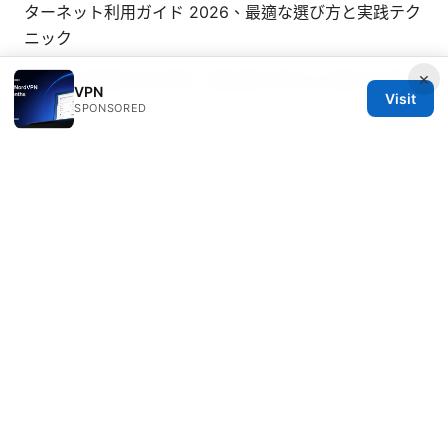
ターネット利用ガイド 2026、最適な選び方と実践テク
ニック
×
2026年香港挂梯子攻略：最新最好用的vpn推荐与使用
VPN
Visit
指南
SPONSORED
免费vpn下载：全面指南、最佳选择与使用技巧
2026年
免费翻墙vpn加速器推荐与使用指南：选择、使用技巧与
风险解析
ヴァロラントでvpnが使えない！原因と接続できないを
解決する完全ガイド
如何购买 ⭐ vpn：2026 年终极选购指南
© Livelongermag 2026