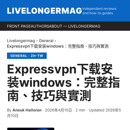
LIVELONGERMAG
Independent reviews
and how-to guides.
FRONT PAGE
AUTHORS
ABOUT — LIVELONGERMAG
Livelongermag
›
General
›
Expressvpn下载安装windows：完整指南、技巧與實測
GENERAL
·
ZH-TW
Expressvpn下载安
装windows：完整指
南、技巧與實測
By
Anouk Halloran
·
2026年4月15日
·
2
min
· Updated 2026年5
月10日