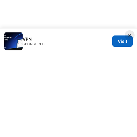
×
VPN
Visit
SPONSORED
Livelongermag Ltd.
1 St Paul's Churchyard
London, England, EC1A 1BB
GB
press@livelongermag.com
+44 20 7330 3030
About
Privacy Policy
Terms of Use