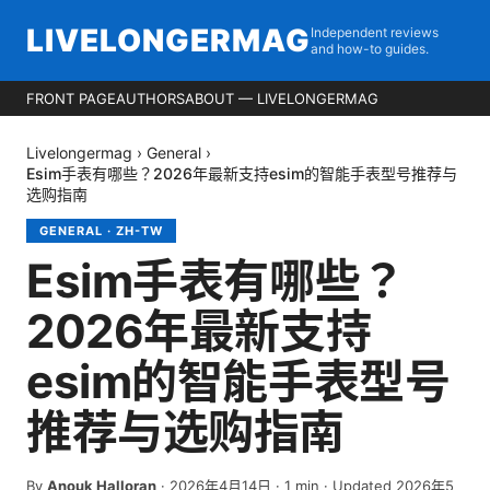
LIVELONGERMAG
Independent reviews
and how-to guides.
FRONT PAGE
AUTHORS
ABOUT — LIVELONGERMAG
Livelongermag
›
General
›
Esim手表有哪些？2026年最新支持esim的智能手表型号推荐与
选购指南
GENERAL
·
ZH-TW
Esim手表有哪些？
2026年最新支持
esim的智能手表型号
推荐与选购指南
By
Anouk Halloran
·
2026年4月14日
·
1
min
· Updated 2026年5