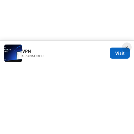
×
VPN
Visit
SPONSORED
Livelongermag Ltd.
1 St Paul's Churchyard
London, England, EC1A 1BB
GB
press@livelongermag.com
+44 20 7330 3030
About
Privacy Policy
Terms of Use