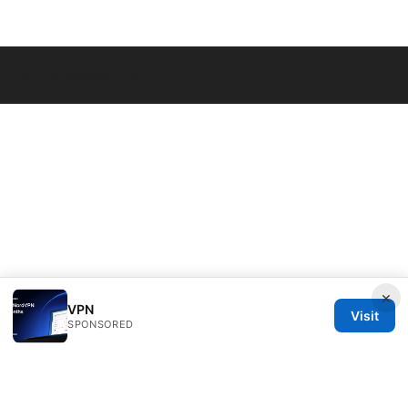
© Livelongermag 2026
×
VPN
Visit
SPONSORED
Livelongermag Ltd.
1 St Paul's Churchyard