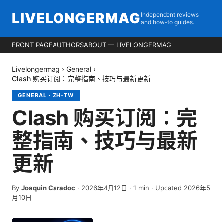
LIVELONGERMAG
Independent reviews
and how-to guides.
FRONT PAGE
AUTHORS
ABOUT — LIVELONGERMAG
Livelongermag
›
General
›
Clash 购买订阅：完整指南、技巧与最新更新
GENERAL
·
ZH-TW
Clash 购买订阅：完
整指南、技巧与最新
更新
By
Joaquin Caradoc
·
2026年4月12日
·
1
min
· Updated 2026年5
月10日