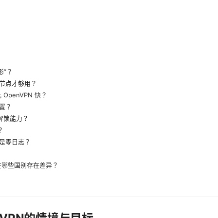
形”？
节点才够用？
比 OpenVPN 快？
置？
的解锁能力？
？
是零日志？
险在哪些国别存在差异？