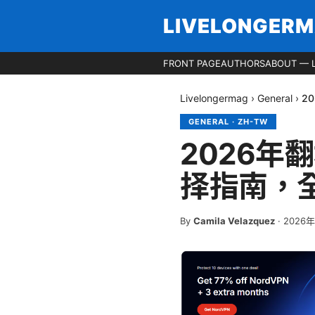
LIVELONGER
FRONT PAGE
AUTHORS
ABOUT — 
Livelongermag
›
General
›
2
GENERAL
·
ZH-TW
2026年
择指南，
By
Camila Velazquez
·
2026