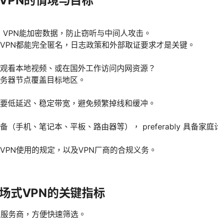
VPN的情境与目标
i上，VPN能加密数据，防止窃听与中间人攻击。
VPN都能完全匿名，日志政策和外部取证要求才是关键。
观看本地视频、或在国外工作访问内网资源？
务器节点覆盖目标地区。
要低延迟、稳定带宽，避免频繁掉线和缓冲。
（手机、笔记本、平板、路由器等）， preferably 具备家庭
VPN使用的规定，以及VPN厂商的合规义务。
场式VPN的关键指标
N服务商，方便快速筛选。