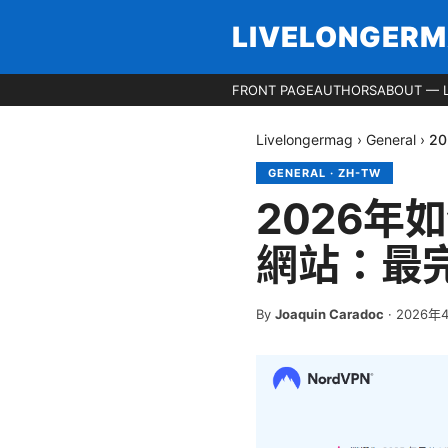
LIVELONGER
FRONT PAGE
AUTHORS
ABOUT — 
Livelongermag
›
General
›
2
GENERAL
·
ZH-TW
2026
網站：最
By
Joaquin Caradoc
·
2026年