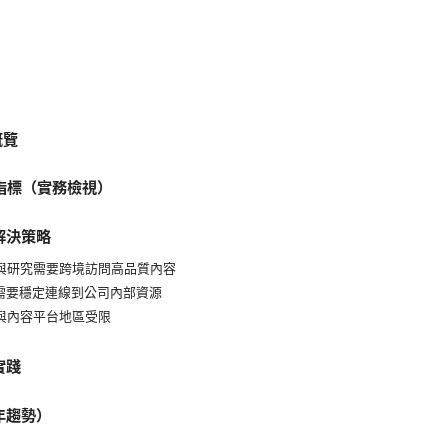
概覽
鍵指標（實務檢視）
解決策略
與研究需要跨境訪問高品質內容
需要穩定連線到公司內部資源
與內容平台地區受限
實踐
年趨勢）