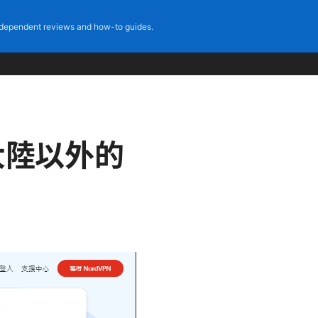
dependent reviews and how-to guides.
大陸以外的