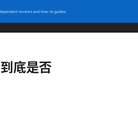
dependent reviews and how-to guides.
n到底是否