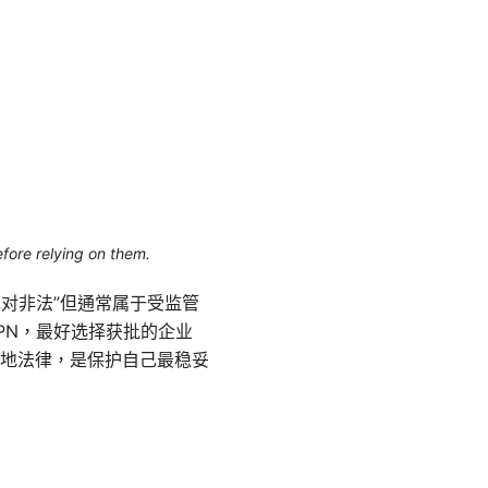
efore relying on them.
绝对非法”但通常属于受监管
PN，最好选择获批的企业
地法律，是保护自己最稳妥