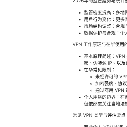
2026年的监管趋势与统计
监管密度提高：多地
用户行为变化：更多普
市场结构调整：合规 
数据保护与合规：个
VPN 工作原理与在华使用
基本原理简述：VP
密、伪装源 IP、以
在华常见限制：
未经许可的 VP
加密强度、协议
通过商用 VP
个人用途的边界：在
但依然需关注当地法
常见 VPN 类型与评估要点