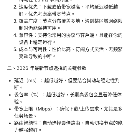
速度优先：下载峰值带宽越高、平均延迟越低越
好，优先考虑高带宽节点。
覆盖广度：节点分布覆盖多地，遇到某区域网络限
制时仍能保持可用。
兼容性：支持你常用的协议与客户端，且能在你的
设备上稳定运行。
成本与可用性：性价比高、订阅方式灵活、无频繁
变动导致的中断。
二、2026 年最新节点选择的关键参数
延迟（ms）：越低越好，但要结合抖动与稳定性判
断。
丢包率（%）：越低越好，长期高丢包会显著降低体
验。
带宽上限（Mbps）：确保下载/上传需求，尤其是多
任务场景。
路由智能性：自动选择最佳路由、自动切换节点的能
力越强越好。