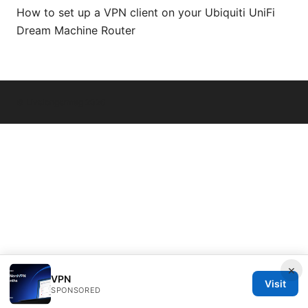
How to set up a VPN client on your Ubiquiti UniFi
Dream Machine Router
© Livelongermag 2026
×
VPN
Visit
SPONSORED