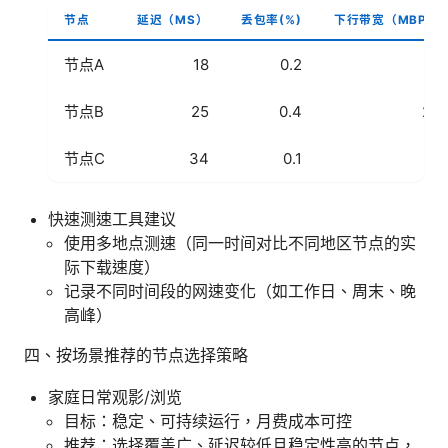
节点
延迟（MS）
丢包率(%)
下行带宽（MBPS
节点A
18
0.2
12
节点B
25
0.4
26
节点C
34
0.1
9
快速测速工具建议
使用多地点测速（同一时间对比不同地区节点的实
际下载速度）
记录不同时间段的网速变化（如工作日、周末、晚
高峰）
四、按场景推荐的节点选择策略
家庭日常观影/浏览
目标：稳定、可持续运行，月费成本可控
推荐：选择覆盖广、延迟较低且稳定性高的节点，