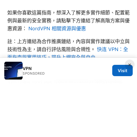
如果你喜歡這篇指南，想深入了解更多實作細節、配置範
例與最新的安全實務，請點擊下方連結了解高階方案與優
惠資源：
NordVPN 相關資源與優惠
註：上方連結為合作推廣鏈結，內容與實作建議以中立與
技術性為主，請自行評估風險與合規性。
快连 VPN：全
面指南與實用技巧，提升上網安全與自由
×
VPN
Sources:
Visit
SPONSORED
Vpn china mod apk 中国大陆可用的VPN修改版指南
八九云vpn 使用指南：全面了解、设置与提升上网安全
的完整攻略
Vpn翻墙软件下载电脑免费，VPN翻墙软件下载电脑免
费、免费VPN、VPN软件下载指南、Windows VPN、
Mac VPN、安卓VPN、iOS VPN全面攻略