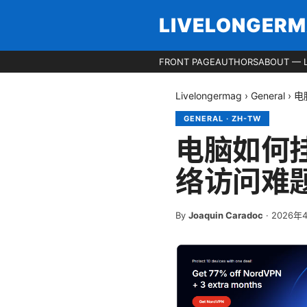
LIVELONGER
FRONT PAGE
AUTHORS
ABOUT — 
Livelongermag
›
General
›
电
GENERAL
·
ZH-TW
电脑如何挂
络访问难
By
Joaquin Caradoc
·
2026年