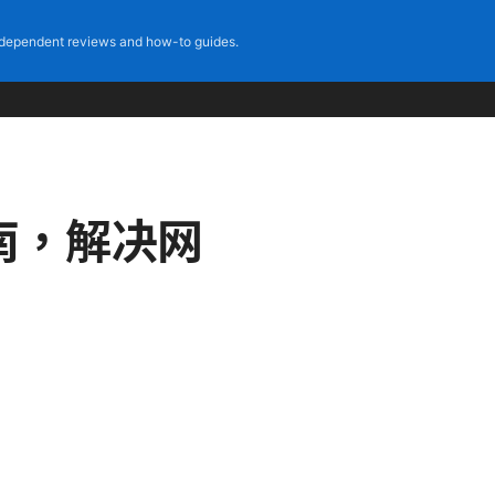
dependent reviews and how-to guides.
南，解决网