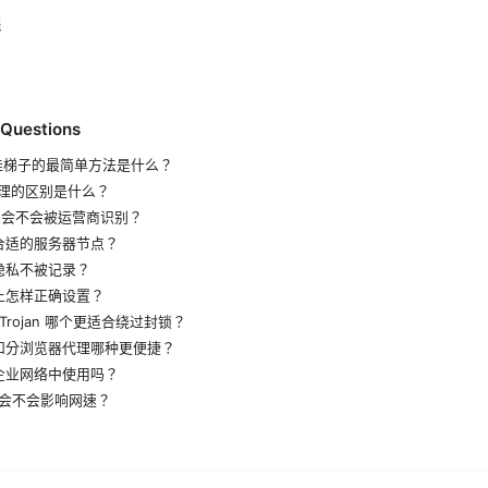
醒
 Questions
何挂梯子的最简单方法是什么？
与代理的区别是什么？
PN 会不会被运营商识别？
择合适的服务器节点？
保隐私不被记录？
备上怎样正确设置？
 与 Trojan 哪个更适合绕过封锁？
理和分浏览器代理哪种更便捷？
在企业网络中使用吗？
梯子会不会影响网速？