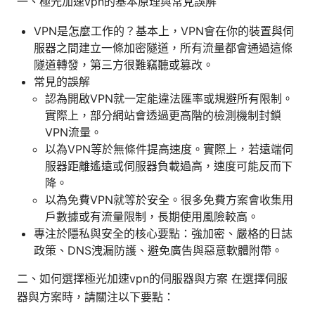
一、極光加速vpn的基本原理與常見誤解
VPN是怎麼工作的？基本上，VPN會在你的裝置與伺
服器之間建立一條加密隧道，所有流量都會通過這條
隧道轉發，第三方很難竊聽或篡改。
常見的誤解
認為開啟VPN就一定能違法匯率或規避所有限制。
實際上，部分網站會透過更高階的檢測機制封鎖
VPN流量。
以為VPN等於無條件提高速度。實際上，若遠端伺
服器距離遙遠或伺服器負載過高，速度可能反而下
降。
以為免費VPN就等於安全。很多免費方案會收集用
戶數據或有流量限制，長期使用風險較高。
專注於隱私與安全的核心要點：強加密、嚴格的日誌
政策、DNS洩漏防護、避免廣告與惡意軟體附帶。
二、如何選擇極光加速vpn的伺服器與方案 在選擇伺服
器與方案時，請關注以下要點：