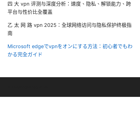
四 大 vpn 评测与深度分析：速度、隐私、解锁能力、跨
平台与性价比全覆盖
乙 太 网 路 vpn 2025：全球网络访问与隐私保护终极指
南
Microsoft edgeでvpnをオンにする方法：初心者でもわ
かる完全ガイド
© Livelongermag 2026