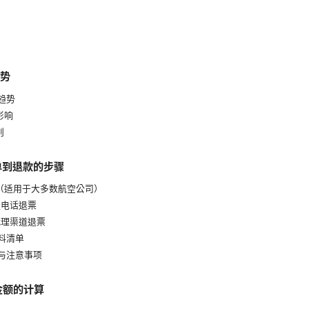
趋势
体趋势
影响
则
单到退款的步骤
程（适用于大多数航空公司）
服电话退票
/代理渠道退票
材料清单
效与注意事项
金额的计算