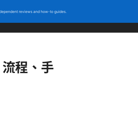
dependent reviews and how-to guides.
、流程、手