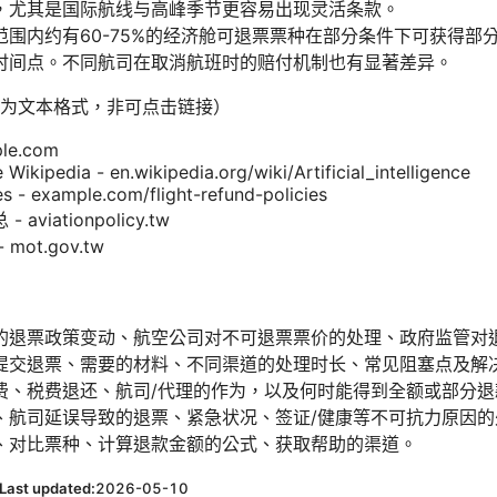
，尤其是国际航线与高峰季节更容易出现灵活条款。
范围内约有60-75%的经济舱可退票票种在部分条件下可获得部
时间点。不同航司在取消航班时的赔付机制也有显著差异。
为文本格式，非可点击链接）
ple.com
ce Wikipedia - en.wikipedia.org/wiki/Artificial_intelligence
es - example.com/flight-refund-policies
viationpolicy.tw
ot.gov.tw
的退票政策变动、航空公司对不可退票票价的处理、政府监管对
提交退票、需要的材料、不同渠道的处理时长、常见阻塞点及解
费、税费退还、航司/代理的作为，以及何时能得到全额或部分退
、航司延误导致的退票、紧急状况、签证/健康等不可抗力原因的
、对比票种、计算退款金额的公式、获取帮助的渠道。
Last updated:
2026-05-10