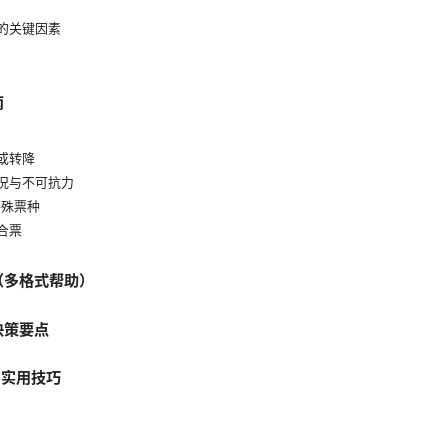
额的关键因素
南
误或转降
情况与不可抗力
特殊票种
组合票
策（多格式帮助）
决策要点
与实用技巧