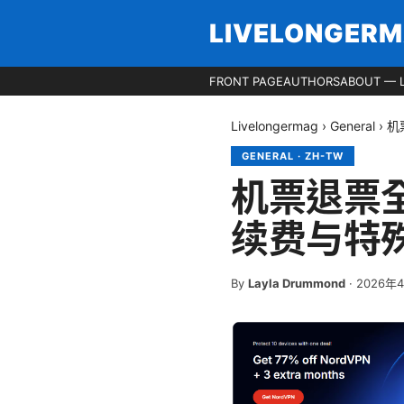
LIVELONGER
FRONT PAGE
AUTHORS
ABOUT — 
Livelongermag
›
General
›
机
GENERAL
·
ZH-TW
机票退票
续费与特
By
Layla Drummond
·
2026年