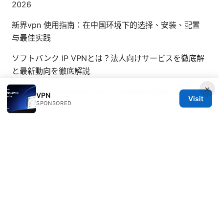
2026
新界vpn 使用指南：在中国环境下的选择、安装、配置
与最佳实践
ソフトバンク IP VPNとは？法人向けサービスを徹底解
と最新動向を徹底解説
×
Nordvpn india server your complete guide to
VPN
Visit
connecting
SPONSORED
Is edge vpn app safe: a practical, no-nonsense
guide to edge vpn app safety, privacy, and
performance
Esim 台灣大哥大：最完整的申請、設定與
更換教學 2026年更新，全面指南與實用細節
© Livelongermag 2026