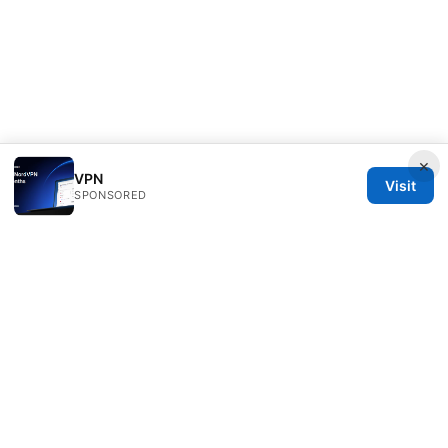
×
VPN
Visit
SPONSORED
Livelongermag Ltd.
1 St Paul's Churchyard
London, England, EC1A 1BB
GB
press@livelongermag.com
+44 20 7330 3030
About
Privacy Policy
Terms of Use