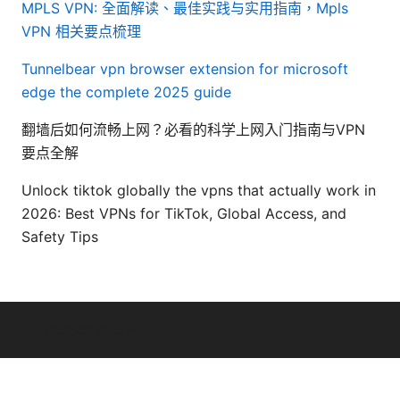
MPLS VPN: 全面解读、最佳实践与实用指南，Mpls
VPN 相关要点梳理
Tunnelbear vpn browser extension for microsoft
edge the complete 2025 guide
翻墙后如何流畅上网？必看的科学上网入门指南与VPN
要点全解
Unlock tiktok globally the vpns that actually work in
2026: Best VPNs for TikTok, Global Access, and
Safety Tips
© Livelongermag 2026