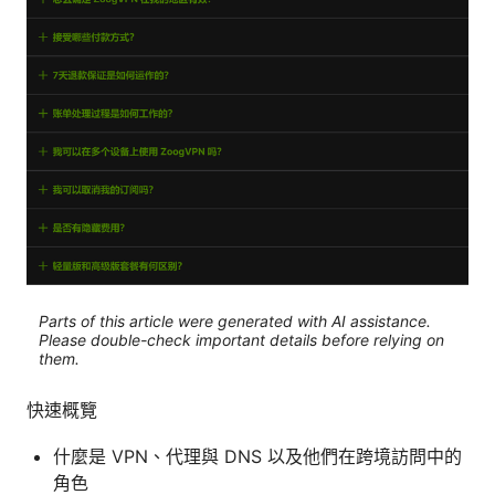
Parts of this article were generated with AI assistance.
Please double-check important details before relying on
them.
快速概覽
什麼是 VPN、代理與 DNS 以及他們在跨境訪問中的
角色