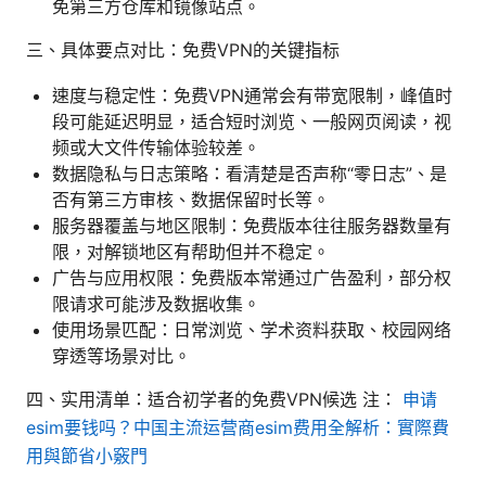
免第三方仓库和镜像站点。
三、具体要点对比：免费VPN的关键指标
速度与稳定性：免费VPN通常会有带宽限制，峰值时
段可能延迟明显，适合短时浏览、一般网页阅读，视
频或大文件传输体验较差。
数据隐私与日志策略：看清楚是否声称“零日志”、是
否有第三方审核、数据保留时长等。
服务器覆盖与地区限制：免费版本往往服务器数量有
限，对解锁地区有帮助但并不稳定。
广告与应用权限：免费版本常通过广告盈利，部分权
限请求可能涉及数据收集。
使用场景匹配：日常浏览、学术资料获取、校园网络
穿透等场景对比。
四、实用清单：适合初学者的免费VPN候选 注：
申请
esim要钱吗？中国主流运营商esim费用全解析：實際費
用與節省小竅門