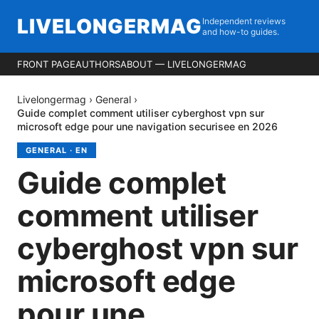
LIVELONGERMAG
Independent reviews
and how-to guides.
FRONT PAGE
AUTHORS
ABOUT — LIVELONGERMAG
Livelongermag
›
General
›
Guide complet comment utiliser cyberghost vpn sur
microsoft edge pour une navigation securisee en 2026
GENERAL
·
EN
Guide complet
comment utiliser
cyberghost vpn sur
microsoft edge
pour une