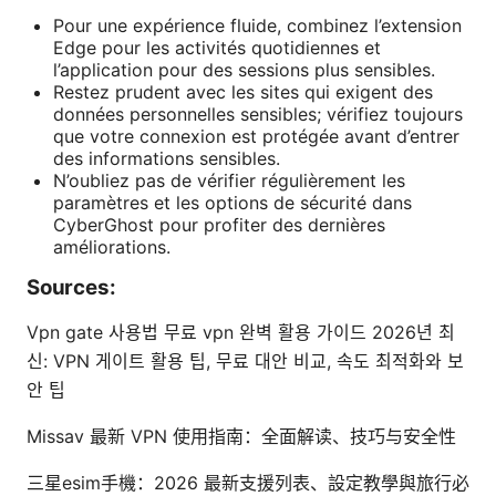
Pour une expérience fluide, combinez l’extension
Edge pour les activités quotidiennes et
l’application pour des sessions plus sensibles.
Restez prudent avec les sites qui exigent des
données personnelles sensibles; vérifiez toujours
que votre connexion est protégée avant d’entrer
des informations sensibles.
N’oubliez pas de vérifier régulièrement les
paramètres et les options de sécurité dans
CyberGhost pour profiter des dernières
améliorations.
Sources:
Vpn gate 사용법 무료 vpn 완벽 활용 가이드 2026년 최
신: VPN 게이트 활용 팁, 무료 대안 비교, 속도 최적화와 보
안 팁
Missav 最新 VPN 使用指南：全面解读、技巧与安全性
三星esim手機：2026 最新支援列表、設定教學與旅行必