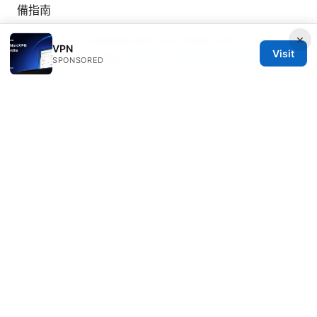
備指南
×
Vmware not working with vpn heres how to fix it
VPN
Visit
and get back online
Totalav vpn not working heres
SPONSORED
how to fix it
Missav跳转日本：VPN在日本的完整指南与实用技巧
© Livelongermag 2026
Livelongermag Ltd.
1 St Paul's Churchyard
London, England, EC1A 1BB
GB
press@livelongermag.com
+44 20 7330 3030
About
Privacy Policy
Terms of Use